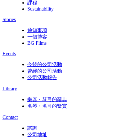
課程
Sustainability
Stories
通知事項
一個博客
BG Films
Events
今後的公司活動
曾經的公司活動
公司活動報告
Library
樂器・琴弓的辭典
名琴・名弓的鑒賞
Contact
諮詢
公司地址