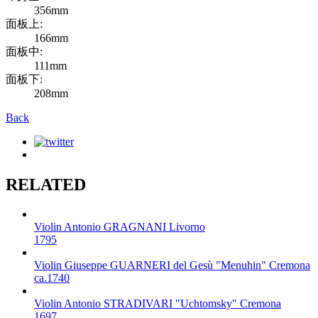
356mm
面板上
:
166mm
面板中
:
111mm
面板下
:
208mm
Back
RELATED
Violin
Antonio GRAGNANI
Livorno
1795
Violin
Giuseppe GUARNERI del Gesù "Menuhin"
Cremona
ca.1740
Violin
Antonio STRADIVARI "Uchtomsky"
Cremona
1697