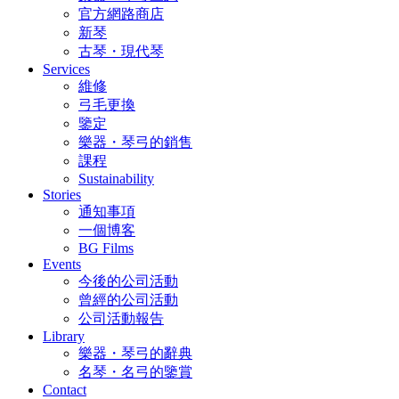
官方網路商店
新琴
古琴・現代琴
Services
維修
弓毛更換
鑒定
樂器・琴弓的銷售
課程
Sustainability
Stories
通知事項
一個博客
BG Films
Events
今後的公司活動
曾經的公司活動
公司活動報告
Library
樂器・琴弓的辭典
名琴・名弓的鑒賞
Contact