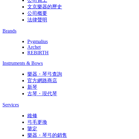
公司員工
文京樂器的歷史
公司概要
法律聲明
Brands
Pygmalius
Archet
REBIRTH
Instruments & Bows
樂器・琴弓查詢
官方網路商店
新琴
古琴・現代琴
Services
維修
弓毛更換
鑒定
樂器・琴弓的銷售