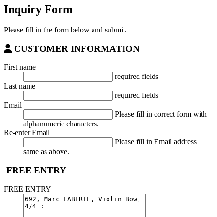
Inquiry Form
Please fill in the form below and submit.
CUSTOMER INFORMATION
First name
required fields
Last name
required fields
Email
Please fill in correct form with
alphanumeric characters.
Re-enter Email
Please fill in Email address
same as above.
FREE ENTRY
FREE ENTRY