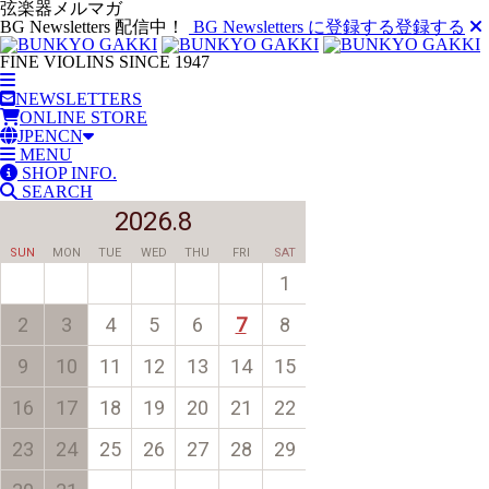
弦楽器メルマガ
BG Newsletters 配信中！
BG Newsletters に登録する
登録する
FINE VIOLINS SINCE 1947
NEWSLETTERS
ONLINE STORE
JP
EN
CN
MENU
SHOP INFO.
SEARCH