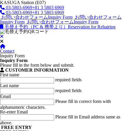
KASUGA Station (E07)
03-5803-6969
+81 3 5803 6969
03-5803-6969
+81 3 5803 6969
お問い合わせフォーム
Inquiry Form
お問い合わせフォーム
Inquiry Form
お問い合わせフォーム
Inquiry Form
毛替え予約（PC & 携帯より）
Reservation for Rehairing
Contact
Inquiry Form
Inquiry Form
Please fill in the form below and submit.
CUSTOMER INFORMATION
First name
required fields
Last name
required fields
Email
Please fill in correct form with
alphanumeric characters.
Re-enter Email
Please fill in Email address same as
above.
FREE ENTRY